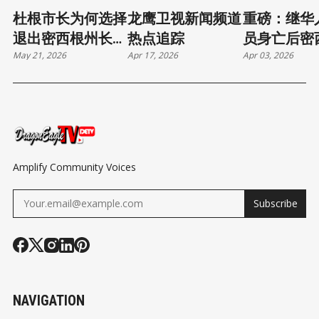
杜根市长为何选择
龙鹰卫视新闻频道
重磅：继华
退出密西根州长竞
热点追踪
员身亡后密
May 21, 2026
Apr 17, 2026
Apr 03, 2026
选
学工会警告
邦当局交谈
Amplify Community Voices
Subscribe
NAVIGATION