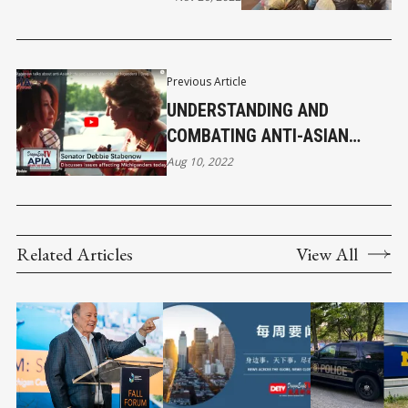
团冬衣收集捐赠活动
Previous Article
UNDERSTANDING AND
COMBATING ANTI-ASIAN
HATE: INSIGHTS FROM SEN.
Aug 10, 2022
STABENOW
Related Articles
View All