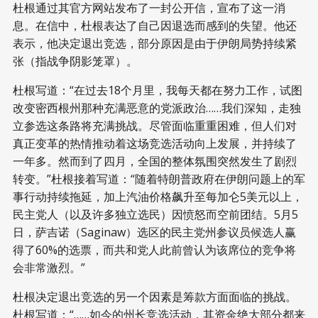
杜根通过其官方网站发布了一封公开信，宣布了这一消
息。在信中，杜根表达了自己因退选而感到的失望。他还
表示，他决定退出竞选，部分原因是由于伊朗局势持续紧
张（指战争阴影笼罩）。
杜根写道：“在过去18个月里，我每天都在努力工作，试图
改变密西根州那种充满恶意的党派政治……我们深知，走独
立参选这条路将充满挑战。尽管面临重重困难，但人们对
真正变革的热情推动着这场竞选活动向上发展，并持续了
一年多。然而到了四月，全国的整体氛围突然发生了剧烈
转变。”杜根接着写道：“随着特朗普政府在伊朗问题上的军
事行动持续拖延，加上汽油价格飙升至每加仑5美元以上，
民主党人（以及许多独立选民）因愤怒而空前团结。5月5
日，萨吉诺（Saginaw）选区的民主党州参议员候选人赢
得了60%的选票，而共和党人此前曾认为该席位的竞争将
会非常激烈。”
杜根决定退出竞选的另一个因素是筹款方面面临的挑战。
杜根写道：“……如今的州长竞选活动，其资金绝大部分都来