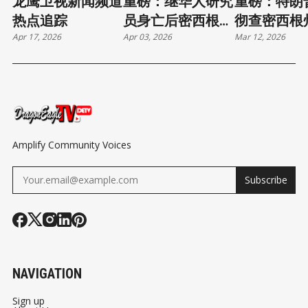
龙鹰卫视新闻频道
重磅：继华人研究
重磅：特朗
热点追踪
员身亡后密西根大
彻查密西根
Apr 17, 2026
Apr 03, 2026
Mar 12, 2026
学工会警告勿与联
教堂枪击案
邦当局交谈
Amplify Community Voices
Subscribe
NAVIGATION
Sign up