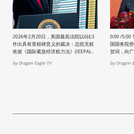
独立选民）因愤怒而空前团结。5月5
日，萨吉诺（Saginaw）选区的民主党
州参议员候选人赢得了60%的选票，而
共和党人此前曾认为该席位的竞争将会
非常激烈。” 杜根决定退出竞选的另一个
2026年2月20日，美国最高法院以6比3
0:00 /5:00 1× 在农历马年到来之际，中
因素是筹款方面面临的挑战。杜根写
作出具有里程碑意义的裁决：总统无权
国国务院侨
道：“……如今的州长竞选活动，其资金
依据《国际紧急经济权力法》(IEEPA)单
贺词，向广
绝大部分都来自于根深蒂固的全国性党
方面征收广泛关税。这一判决不仅动摇
节日问候和
派资金网络。正因如此，我此前奔波于
by
Dragon Eagle TV
by
Dragon E
了特朗普政府贸易政策的法律基础，也
全美各地，与各类全国性团体进行会
引发一个悬而未决的巨大问题——约
晤，试图为独立参选人建立一个具有竞
1330亿美元关税收入是否需要退还。 美
争力的筹款网络。” 他
国最高法院限制总统依据紧急权力单方
面征收广泛关税的裁决，不仅改变美国
贸易政策工具箱，也将对中国出口结构
与全球供应链布局产生深远影响。以下
从中国制造业、跨国企业供应链、全球
贸易规则与地缘经济格局等维度进行具
体分析。 一、对中国出口与制造业的直