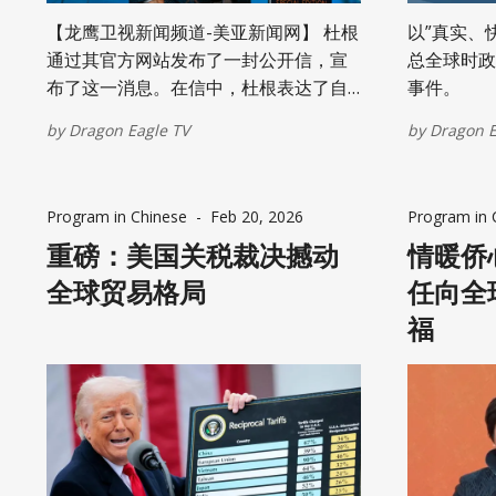
【龙鹰卫视新闻频道-美亚新闻网】 杜根
以”真实、
通过其官方网站发布了一封公开信，宣
总全球时政
布了这一消息。在信中，杜根表达了自
事件。
己因退选而感到的失望。他还表示，他
by
Dragon Eagle TV
by
Dragon E
决定退出竞选，部分原因是由于伊朗局
势持续紧张（指战争阴影笼罩）。 杜根
写道：“在过去18个月里，我每天都在努
Program in Chinese
-
Feb 20, 2026
Program in 
力工作，试图改变密西根州那种充满恶
意的党派政治……我们深知，走独立参选
重磅：美国关税裁决撼动
情暖侨
这条路将充满挑战。尽管面临重重困
全球贸易格局
任向全
难，但人们对真正变革的热情推动着这
福
场竞选活动向上发展，并持续了一年
多。然而到了四月，全国的整体氛围突
然发生了剧烈转变。”杜根接着写
道：“随着特朗普政府在伊朗问题上的军
事行动持续拖延，加上汽油价格飙升至
每加仑5美元以上，民主党人（以及许多