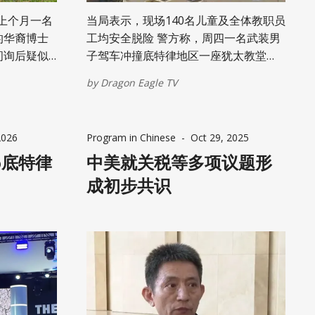
上个月一名
当局表示，现场140名儿童及全体教职员
的华裔博士
工均安全脱险 警方称，周四一名武装男
问询后疑似
子驾车冲撞底特律地区一座犹太教堂
sity of
后，被安保人员开枪击毙。 据Drop Site
by
Dragon Eagle TV
会，密西根大
News报道，来自密西根州迪尔伯恩高地
的艾曼·加扎莱（Ayman Ghazaleh）已
被确认为周四凌晨驾车冲撞以色列圣殿
2026
Program in Chinese
-
Oct 29, 2025
其成员，不要与
犹太教堂并开枪的嫌疑人。 Drop Site
其成员在受
6底特律
News记者瑞安·格里姆率先在X平台披
中美就关税等多项议题形
，并提醒他
露，加扎莱是持步枪实施袭击的凶手，
成初步共识
权拒绝自证
已在事件中被击毙。 事件发生在密西根
时发布公开
州西布卢姆菲尔德市的以色列圣殿
在一起。这
（Temple Israel in West
学者面临日
Bloomfield），该地距离底特律西北方
了多起涉及
向约27英里。 奥克兰郡警长迈克尔·布查
联邦案件。
德（Michael Bouchard）向记者透露，
兼公共信息
闯入建筑” 并沿走廊行驶，随后与犹太教