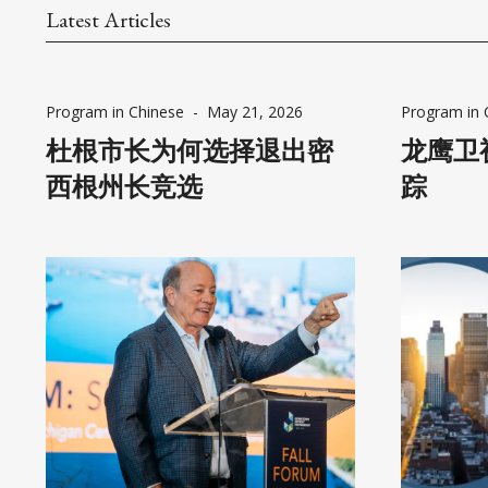
民）因愤
Latest Articles
人赢得了6
定退出竞
动，其资
Program in Chinese
-
May 21, 2026
Program in 
奔波于全
杜根市长为何选择退出密
龙鹰卫
西根州长竞选
踪