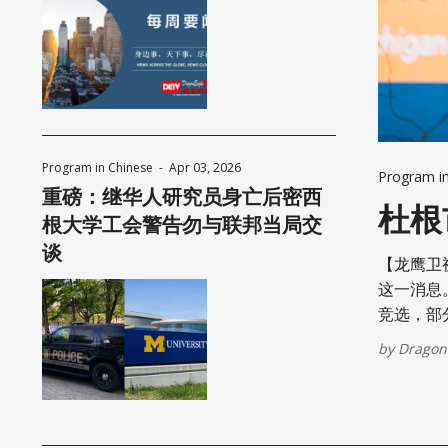
Japanese American(preparing)
Vietnamese American(preparing)
Bangladesh American(preparing)
Thai American(preparing)
Program in Chinese
-
Apr 03, 2026
Program i
重磅：继华人研究员身亡后密西
Pakistani American(preparing)
杜根
根大学工会警告勿与联邦当局交
Southeast Asian American(preparing
谈
【龙鹰卫视新闻频道-
这一消息
Multiculture(preparing)
竞选，部分
18个月
List All
by
Dragon
们深知，
热情推动
氛围突然
动持续拖