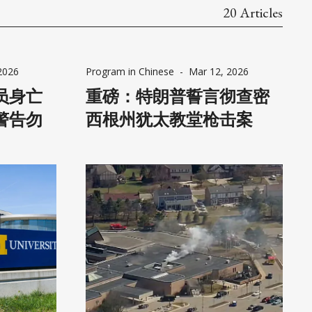
参议员候选
20 Articles
根决
州长竞选活
，我此前
2026
Program in Chinese
-
Mar 12, 2026
个具有竞
员身亡
重磅：特朗普誓言彻查密
警告勿
西根州犹太教堂枪击案