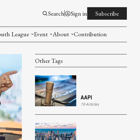
Search
Sign in
Subscribe
outh League
Event
About
Contribution
ntroduction
New American Entrepreneurship Symposi
Mission
Other Tags
rogram
The PistonsLunar New Year Celebration
Advisory Board
Detroit China Day
Join us
Other event
AAPI
19 Articles
List All