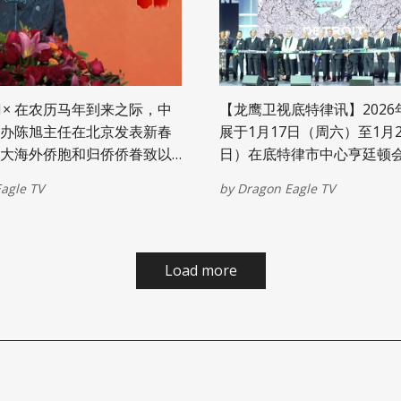
官梅丽莎·奥弗顿（Melissa O
在4月1日的一封电子邮件中
19日，一名助理研究科学家
堡（Ann Arbor）海沃德街2
歇根大学乔治·G·布朗大楼（Geo
【龙鹰卫视底特律讯】202
Brown Building）中庭
办陈旭主任在北京发表新春
展于1月17日（周六）至1月
并坠落至二楼。 该研究员随后被宣告身
大海外侨胞和归侨侨眷致以
日）在底特律市中心亨廷顿
亡。奥弗顿写道，警方最初于
美好祝愿！
（Huntington Place）
11点左右接到报案。目前正
agle TV
by
Dragon Eagle TV
卫视（Dragon Eagle T
1 月 15 日的媒体日 及 1 月
预展，抢先感受了本届车展
容。从沉浸式试乘试驾到前
Load more
再到令人惊喜的跨界展示，20
充分展现了汽车产业的创新
魅力。 底特律车展慈善预展晚会是一项
为车展揭幕的重要活动，同
密西根州东南部儿童慈善机
的使命。自1976年创办以