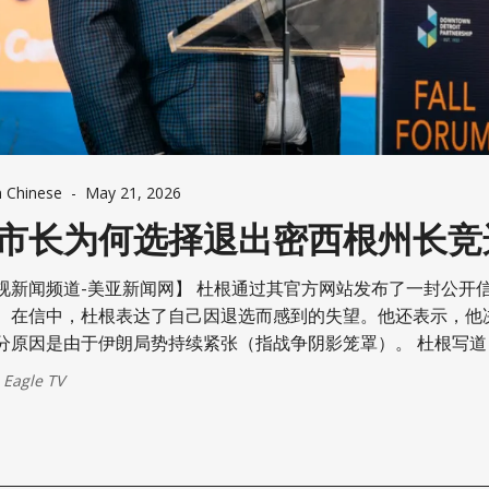
n Chinese
-
May 21, 2026
市长为何选择退出密西根州长竞
)
美亚新闻网】 杜根通过其官方网站发布了一封公开信，宣布了
。在信中，杜根表达了自己因退选而感到的失望。他还表示，他
原因是由于伊朗局势持续紧张（指战争阴影笼罩）。 杜根写道：“在过去
里，我每天都在努力工作，试图改变密西根州那种充满恶意的党派
 Eagle TV
走独立参选这条路将充满挑战。尽管面临重重困难，但人们对真
着这场竞选活动向上发展，并持续了一年多。然而到了四月，全
发生了剧烈转变。”杜根接着写道：“随着特朗普政府在伊朗问题
延，加上汽油价格飙升至每加仑5美元以上，民主党人（以及许