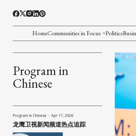
Home
Communities in Focus
Politics
Busin
Chinese American
Indian American(preparing)
Program in
Filipino American
Chinese
Korean American(preparing)
Hmong American(preparing)
Program in Chinese
-
Apr 17, 2026
Chinese American(preparing)
龙鹰卫视新闻频道热点追踪