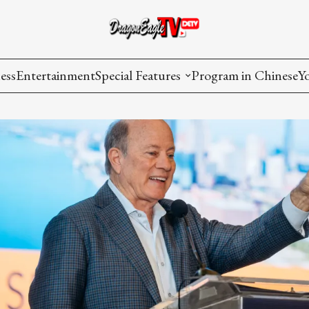
ess
Entertainment
Special Features
Program in Chinese
Y
AAPI Voice
I
Lisa's Dialogue
P
You Are Hired
Issues in Focus
List All