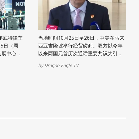
verton）
堂安保人员发生枪战。当局称嫌疑人的
透露，3月
车辆在事件中起火。 布查德警长表示，
在位于安娜
一名被嫌疑人车辆撞伤的安保人员已被
350号的密
送医救治，伤势据信不危及生命。 当地
rge G.
电视台的直升机航拍画面显示，犹太教
6年底特律车
当地时间10月25日至26日，中美在马来
内，从三楼跳下
堂屋顶似乎有烟雾升腾。该教堂拥有约
25日（周
西亚吉隆坡举行经贸磋商。双方以今年
12,000名成员，并设有现场幼儿教育中
会展中心
以来两国元首历次通话重要共识为引
3月19日晚
心。 所有儿童和工作人员均未受伤。
盛大举行。龙鹰
领，围绕美对华海事物流和造船业301措
将此
“没有任何孩子或工作人员
by
Dragon Eagle TV
V）受邀出席了
施、延长对等关税暂停期、芬太尼关税
 16 日的慈善
和执法合作、农产品贸易、出口管制等
的精彩内
双方共同关心的重要经贸问题，进行了
瞻概念车，
坦诚、深入、富有建设性的交流磋商。
26 年车展
中国商务部国际贸易谈判代表兼副
活力与多元
部长李成钢表示，经过一天多的非常紧
张的讨论，中美双方就上述这些议题建
时肩负着为
设性地探讨了一些妥善处理双方关注的
构筹集善款
方案，形成了初步共识。下一步各自将
来，该活动已
会履行内部报批程序。 (张兴龙 陈悦 视