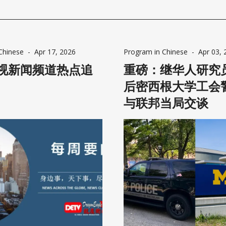
怒而空前团结。5月5日，萨吉诺（Saginaw）选区的民主党州
0%的选票，而共和党人此前曾认为该席位的竞争将会非常激烈。” 杜
选的另一个因素是筹款方面面临的挑战。杜根写道：“……如今的
金绝大部分都来自于根深蒂固的全国性党派资金网络。正因如此
Chinese
-
Apr 17, 2026
Program in Chinese
-
Apr 03, 
美各地，与各类全国性团体进行会晤，试图为独立参选人建立一
视新闻频道热点追
重磅：继华人研究
争力的筹款网络。” 他
后密西根大学工会
与联邦当局交谈