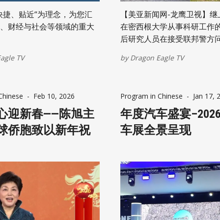
快捷、贴近“为理念，为您汇
【美亚新闻网-龙鹰卫视】继
、财经与社会等领域的重大
在密西根大学从事科研工作
后研究人员在接受联邦警方
自杀身亡，密西根大学（Univer
agle TV
by
Dragon Eagle TV
Michigan）的一个职工工
学博士后研究人员组织（UM
Postdoctoral Researchers
Chinese
-
Feb 10, 2026
Program in Chinese
-
Jan 17, 
Organization）现建议
心迎新春——陈旭主
联邦当局进行交谈。并敦促
年度汽车盛宴–202
到执法部门询问时保持沉默
球侨胞致以新年祝
车展全景呈现
们有权要求律师在场以及有
其罪。该工会批评校方未及
声明，并表示与国际学者站
一警告发布之际，正值中国
益严格的审查，且近期发生
密西根大学相关研究人员的
据密西根大学警察局副局长