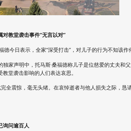
属对教堂袭击事件“无言以对”
桑福德今日表示，全家“深受打击”，对儿子的行为不知该作
布的独家声明中，托马斯·桑福德称儿子是位慈爱的丈夫和
受教堂袭击影响的人们表达哀思。
对此完全震惊，毫无头绪。在哀悼逝者与他人损失之际，恳
已询问逾百人