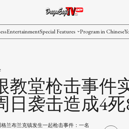
ess
Entertainment
Special Features
Program in Chinese
Y
AAPI Voice
I
Lisa's Dialogue
P
e
You Are Hired
根教堂枪击事件
Issues in Focus
周日袭击造成4死
List All
根州格兰布兰克镇发生一起枪击事件：一名