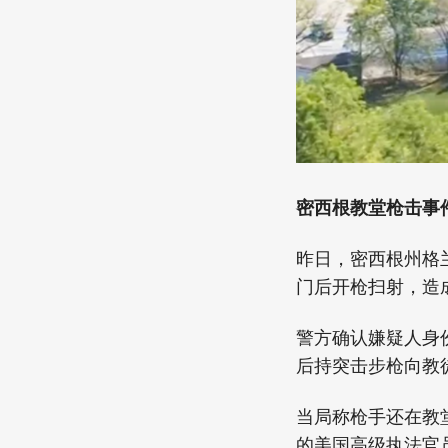
密西根教堂枪击事
昨日，密西根州格
门后开枪扫射，造
警方确认嫌疑人身份为
后持突击步枪向教
当局称枪手还在教
的美国高级执法官