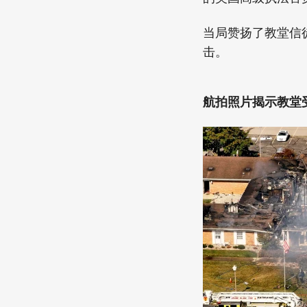
当局赞扬了教堂信
击。
航拍照片揭示教堂