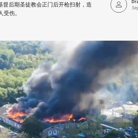
Dr
基督后期圣徒教会正门后开枪扫射，造
Se
人受伤。
)