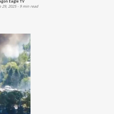
agon Eagle TV
p 29, 2025
-
9 min read