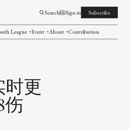
Search
Sign in
Subscribe
outh League
Event
About
Contribution
ntroduction
New American Entrepreneurship Symposi
Mission
rogram
The PistonsLunar New Year Celebration
Advisory Board
Detroit China Day
Join us
实时更
Other event
8伤
List All