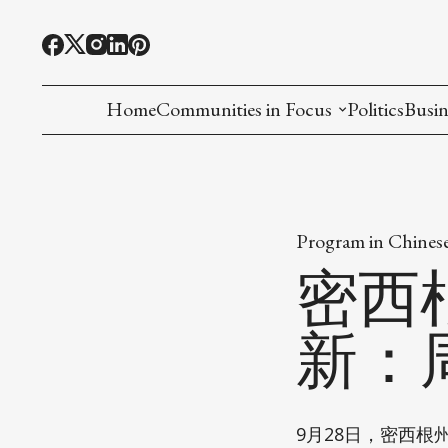
Home
Communities in Focus
Politics
Busin
Chinese American
Indian American(preparing)
Program in Chines
Filipino American
密西
Korean American(preparing)
新：
Hmong American(preparing)
Chinese American(preparing)
9月28日，密西