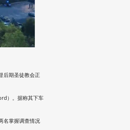
督后期圣徒教会正
ford）。据称其下车
两名掌握调查情况