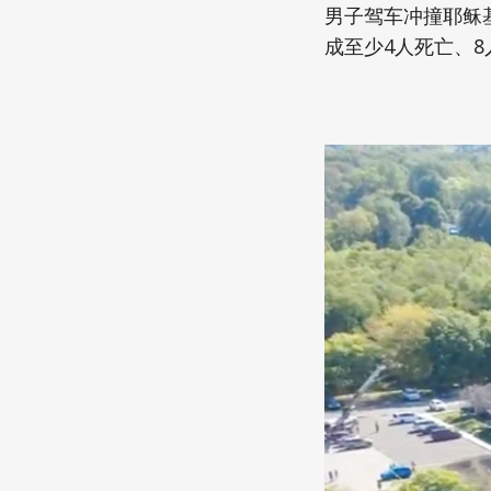
Japanese American(preparing)
男子驾车冲撞耶稣
成至少4人死亡、8
Vietnamese American(preparing)
Bangladesh American(preparing)
Thai American(preparing)
Pakistani American(preparing)
Southeast Asian American(preparing
Multiculture(preparing)
List All