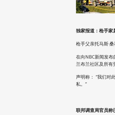
独家报道：枪手家
枪手父亲托马斯·
在向NBC新闻发
兰布兰社区及所有
声明称： “我们
私。”
联邦调查局官员称