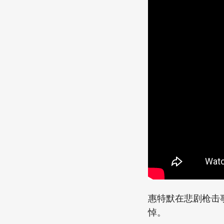
密西根州州长格雷
惠特默在悲剧枪击
悼。