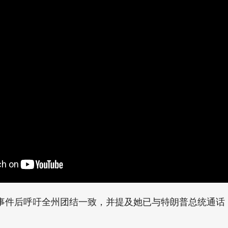
琴·惠特默就格兰布兰克教堂致命大规模枪击事件发表讲话
事件后呼吁全州团结一致，并提及她已与特朗普总统通话