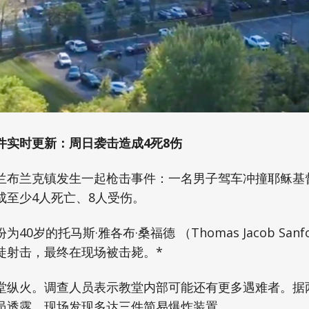
件实时更新：周日袭击造成4死8伤
兰布兰克镇发生一起枪击事件：一名男子驾车冲撞耶稣基
成至少4人死亡、8人受伤。
40岁的托马斯·雅各布·桑福德 （Thomas Jacob San
徒射击，最终在现场被击毙。*
堂纵火。调查人员表示教堂内部可能还有更多遇难者。据
员透露，现场发现多达三件简易爆炸装置。