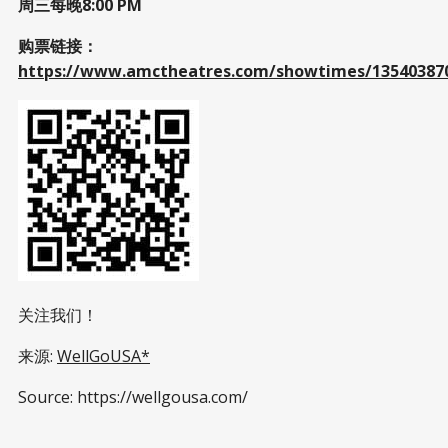
周三每晚8:00 PM
购票链接：
https://www.amctheatres.com/showtimes/13540387
关注我们！
来源:
WellGoUSA*
Source: https://wellgousa.com/