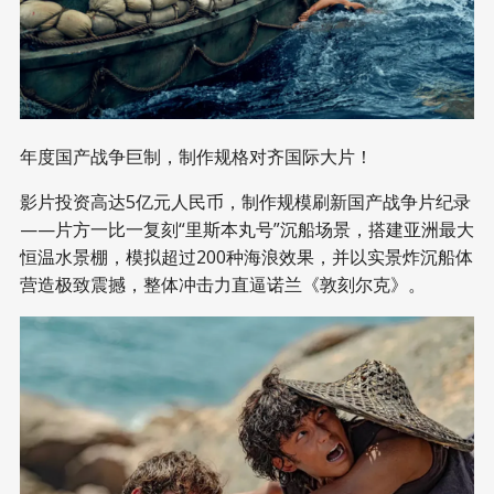
年度国产战争巨制，制作规格对齐国际大片！
影片投资高达5亿元人民币，制作规模刷新国产战争片纪录
——片方一比一复刻“里斯本丸号”沉船场景，搭建亚洲最大
恒温水景棚，模拟超过200种海浪效果，并以实景炸沉船体
营造极致震撼，整体冲击力直逼诺兰《敦刻尔克》。