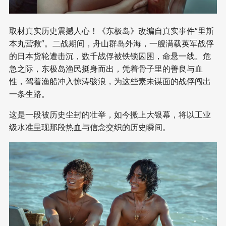
取材真实历史震撼人心！《东极岛》改编自真实事件“里斯
本丸营救”。二战期间，舟山群岛外海，一艘满载英军战俘
的日本货轮遭击沉，数千战俘被铁锁囚困，命悬一线。危
急之际，东极岛渔民挺身而出，凭着骨子里的善良与血
性，驾着渔船冲入惊涛骇浪，为这些素未谋面的战俘闯出
一条生路。
这是一段被历史尘封的壮举，如今搬上大银幕，将以工业
级水准呈现那段热血与信念交织的历史瞬间。