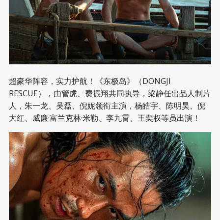
超豪华阵容，实力护航！《东极岛》（DONGJI
RESCUE），由管虎、费振翔共同执导，梁静任出品人制片
人，朱一龙、吴磊、倪妮领衔主演，杨皓宇、陈明昊、倪
大红、威廉·富兰克林·米勒、李九霄、王奕权等员出演！