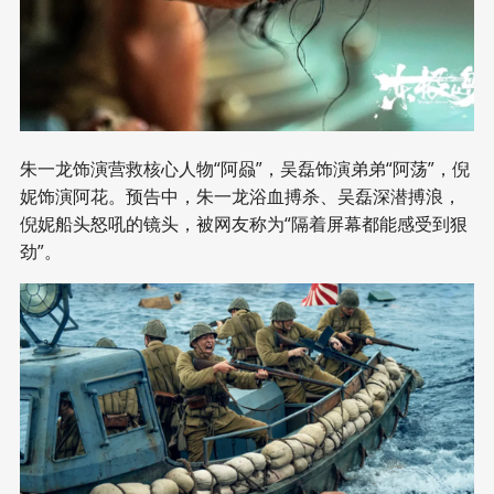
朱一龙饰演营救核心人物“阿赑”，吴磊饰演弟弟“阿荡”，倪
妮饰演阿花。预告中，朱一龙浴血搏杀、吴磊深潜搏浪，
倪妮船头怒吼的镜头，被网友称为“隔着屏幕都能感受到狠
劲”。