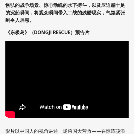
恢弘的战争场景、惊心动魄的水下搏斗，以及压迫感十足
的沉船瞬间，将观众瞬间带入二战的残酷现实，气氛紧张
到令人屏息。
《东极岛》（DONGJI RESCUE）预告片
美版预告片！
0:00
/
1:57
1×
影片以中国人的视角讲述一场跨国大营救——在惊涛骇浪