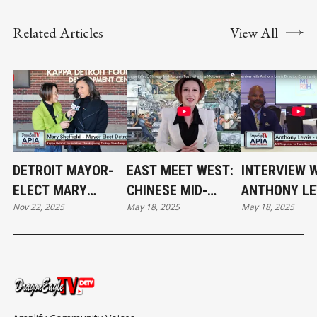
Related Articles
View All
DETROIT MAYOR-
EAST MEET WEST:
INTERVIEW 
ELECT MARY
CHINESE MID-
ANTHONY LE
Nov 22, 2025
May 18, 2025
May 18, 2025
SHEFFIELD AT THE
AUTUMN FESTIVAL
DIRECTOR,
THANKSGIVING
WITH A MOTOWN
COMMUNITY
TURKEY GIVEAWAY
FLAIR
ENGAGEMEN
MDCR AT MI
RESPONSE T
HATE CONFE