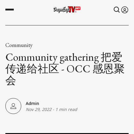
Community
Community gathering 把爱
传递给社区 - OCC 感恩聚
会
Admin
Nov 29, 2022
-
1 min read